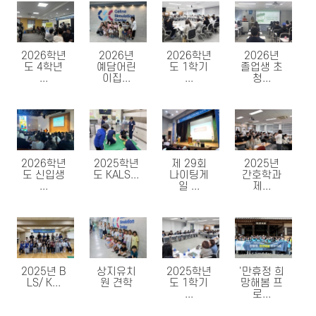
2026학년
2026년
2026학년
2026년
도 4학년
예담어린
도 1학기
졸업생 초
...
이집...
...
청...
2026학년
2025학년
제 29회
2025년
도 신입생
도 KALS...
나이팅게
간호학과
...
일 ...
제...
2025년 B
상지유치
2025학년
'만휴정 희
LS/ K...
원 견학
도 1학기
망해봄 프
...
로...