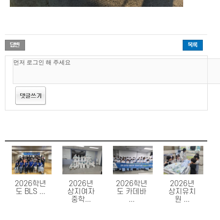
2026학년
2026년
2026학년
2026년
도 BLS ...
상지여자
도 카데바
상지유치
중학...
...
원 ...