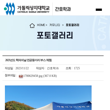
간호학과
HOME
>
커뮤니티
>
포토갤러리
포토갤러리
2023년도 학과의날 전공동아리 부스 체험
작성일
2023/11/22
작성자
간호학과
조회
1725
첨부파일
1700629458.jpg (367.0 KB)