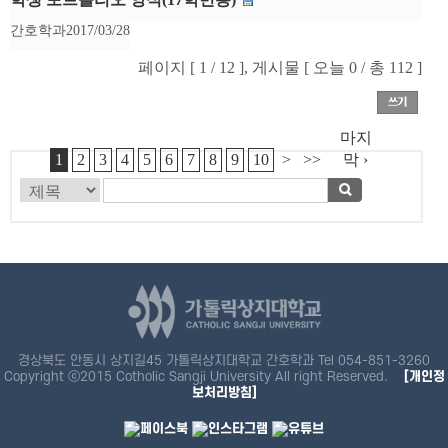
간호학과
2017/03/28
페이지 [ 1 / 12 ], 게시물 [ 오늘 0 / 총 112 ]
마지
1
2
3
4
5
6
7
8
9
10
>
>>
막 ›
경상북도 안동시 상지길45 가톨릭상지대학교 간호학과 Tel 054-851-3260
Copyright ⓒ2015 Cotholic Sangji University All right Reserved.
[개인정
보처리방침]