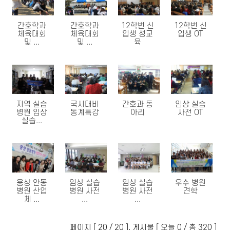
간호학과
간호학과
12학번 신
12학번 신
체육대회
체육대회
입생 성교
입생 OT
및 ...
및 ...
육
지역 실습
국시대비
간호과 동
임상 실습
병원 임상
동계특강
아리
사전 OT
실습...
용상 안동
임상 실습
임상 실습
우수 병원
병원 산업
병원 사전
병원 사전
견학
체 ...
...
...
페이지 [ 20 / 20 ], 게시물 [ 오늘 0 / 총 320 ]